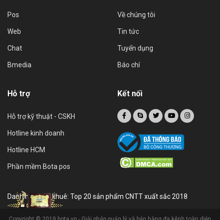
Pos
Về chúng tôi
Web
Tin tức
Chat
Tuyển dụng
Bmedia
Báo chí
Hỗ trợ
Kết nối
Hỗ trợ kỹ thuật - CSKH
Hotline kinh doanh
Hotline HCM
Phần mềm Bota pos
Danh hiệu sao khuê: Top 20 sản phẩm CNTT xuất sắc 2018
Copyright © 2019 bota.vn - Giải pháp quản lý và bán hàng đa kênh toàn diện