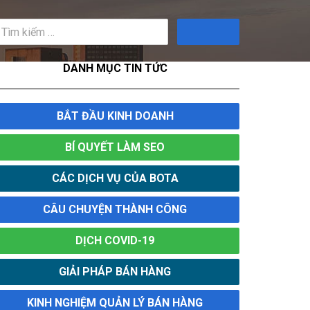
Tìm
kiếm
DANH MỤC TIN TỨC
BẮT ĐẦU KINH DOANH
BÍ QUYẾT LÀM SEO
CÁC DỊCH VỤ CỦA BOTA
CÂU CHUYỆN THÀNH CÔNG
DỊCH COVID-19
GIẢI PHÁP BÁN HÀNG
KINH NGHIỆM QUẢN LÝ BÁN HÀNG