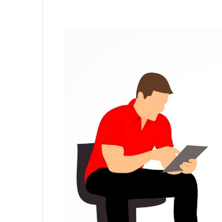
Không khí cổ vũ U23 Việt Nam tại BNC G
sóng truyền hình K+