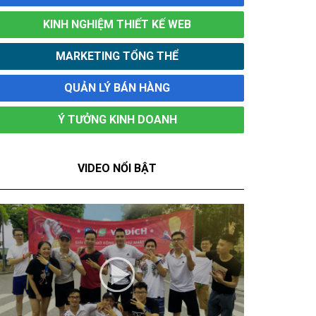
KINH NGHIỆM THIẾT KẾ WEB
MARKETING TỔNG THỂ
QUẢN LÝ BÁN HÀNG
Ý TƯỞNG KINH DOANH
VIDEO NỔI BẬT