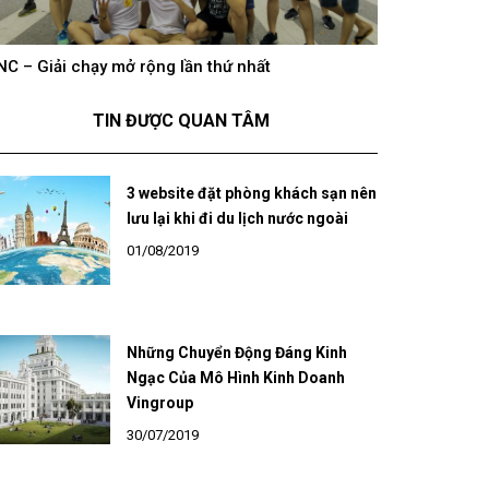
NC – Giải chạy mở rộng lần thứ nhất
hông khí cổ vũ U23 Việt Nam tại BNC Group trên
BNC – Giải chạ
óng truyền hình K+
TIN ĐƯỢC QUAN TÂM
3 website đặt phòng khách sạn nên
lưu lại khi đi du lịch nước ngoài
01/08/2019
Những Chuyển Động Đáng Kinh
Ngạc Của Mô Hình Kinh Doanh
Vingroup
30/07/2019