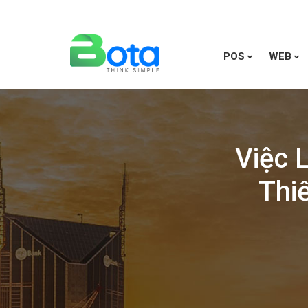
POS
WEB
Việc 
Thi