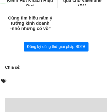
Kênh Hút Khách Hiệu
quả cho Valentine
Quả
(P1)
Cùng tìm hiểu năm ý
tưởng kinh doanh
“nhỏ nhưng có võ”
Đăng ký dùng thử giải pháp BOTA
Chia sẻ: