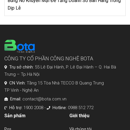
Bùng Nổ Khuyến Mại Để Tăng Doanh Số Bàn Hàng Trong
Dịp Lễ
CÔNG TY CỔ PHẦN CÔNG NGHỆ BOTA
Trụ sở chính:
55 Lê Đại Hành, P. Lê Đại Hành – Q. Hai Bà
Trưng – Tp.Hà Nội
CN Vinh:
Tầng 15 Tòa Nhà TECCO B Quang Trung
TP Vinh - Nghệ An
Email:
contact@bota.com.vn
Hỗ trợ:
1900 2008 -
Hotline:
0988 512 772
Sản phẩm
Giới thiệu
Pos
Về chúng tôi