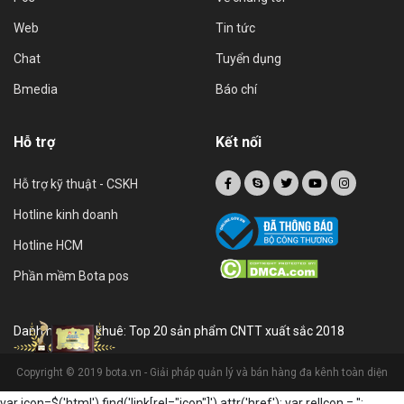
Web
Tin tức
Chat
Tuyển dụng
Bmedia
Báo chí
Hỗ trợ
Kết nối
Hỗ trợ kỹ thuật - CSKH
Hotline kinh doanh
Hotline HCM
Phần mềm Bota pos
Danh hiệu sao khuê: Top 20 sản phẩm CNTT xuất sắc 2018
Copyright © 2019 bota.vn - Giải pháp quản lý và bán hàng đa kênh toàn diện
var icon=$('html').find('link[rel="icon"]').attr('href'); var relIcon = '
';