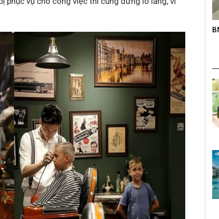
bị phục vụ cho công việc thì cũng đừng lo lắng, vì
roup trên
BNC – Giải chạy mở rộng lần thứ nhất
K
s