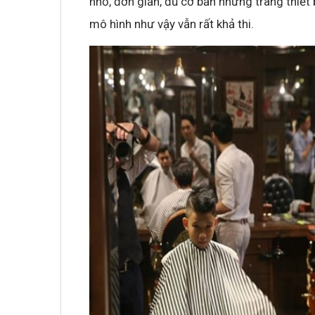
nhỏ, đơn giản, đủ cơ bản những trang thiết 
mô hình như vậy vẫn rất khả thi.
Không khí cổ vũ U23 Việt Nam tại BNC G
sóng truyền hình K+