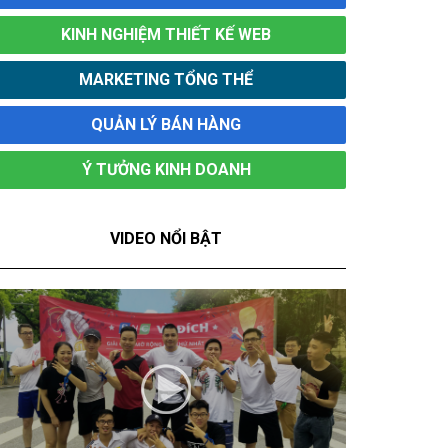
KINH NGHIỆM THIẾT KẾ WEB
MARKETING TỔNG THỂ
QUẢN LÝ BÁN HÀNG
Ý TƯỞNG KINH DOANH
VIDEO NỔI BẬT