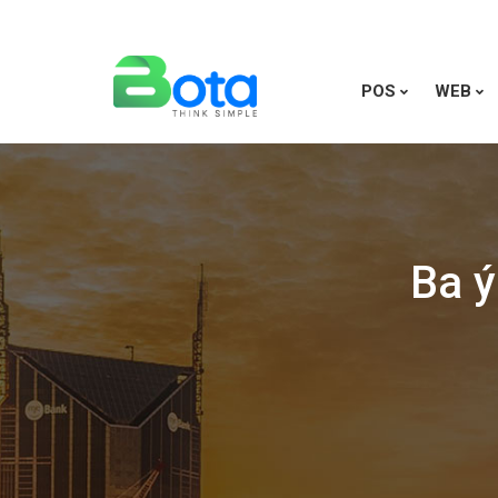
POS
WEB
Ba ý