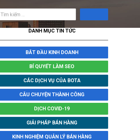
Tìm
kiếm
DANH MỤC TIN TỨC
BẮT ĐẦU KINH DOANH
BÍ QUYẾT LÀM SEO
CÁC DỊCH VỤ CỦA BOTA
CÂU CHUYỆN THÀNH CÔNG
DỊCH COVID-19
GIẢI PHÁP BÁN HÀNG
KINH NGHIỆM QUẢN LÝ BÁN HÀNG