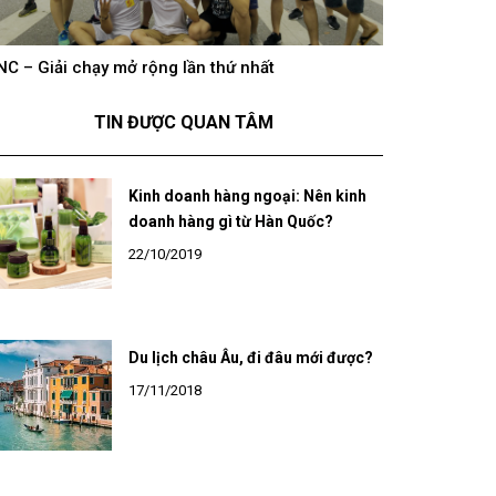
hông khí cổ vũ U23 Việt Nam tại BNC Group trên
BNC – Giải chạ
óng truyền hình K+
TIN ĐƯỢC QUAN TÂM
Kinh doanh hàng ngoại: Nên kinh
doanh hàng gì từ Hàn Quốc?
22/10/2019
Du lịch châu Âu, đi đâu mới được?
17/11/2018