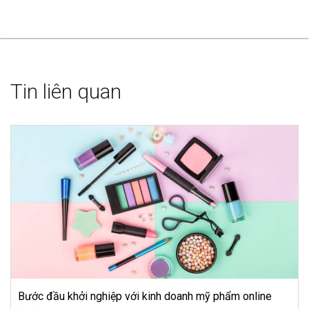
Bước đầu khởi nghiệp với kinh doanh mỹ phẩm online
(P2)
CÔNG TY CỔ PHẦN CÔNG NGHỆ BOTA
Trụ sở chính:
55 Lê Đại Hành, P. Lê Đại Hành – Q. Hai Bà