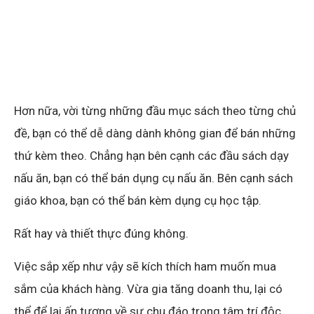
nấu ăn, bạn có thể bán dụng cụ nấu ăn. Bên cạnh sách
giáo khoa, bạn có thể bán kèm dụng cụ học tập.
Rất hay và thiết thực đúng không.
Việc sắp xếp như vậy sẽ kích thích ham muốn mua
sắm của khách hàng. Vừa gia tăng doanh thu, lại có
thể để lại ấn tượng về sự chu đáo trong tâm trí độc
giả.
Những ý tưởng marketing trên đây chỉ là chút gợi ý
cho việc xây dựng các chiến dịch tiếp thị cho nhà sách
của bạn. Để kinh doanh đột phá, bạn cần nhiều hơn thế.
Có thể tham khảo
GIẢI PHÁP MARKETING NHÀ SÁCH
ĐỈNH CAO
để có những giải pháp hiệu quả nhất.