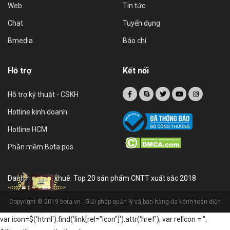
Hotline HCM
Phần mềm Bota pos
Danh hiệu sao khuê: Top 20 sản phẩm CNTT xuất sắc 2018
Copyright © 2019 bota.vn - Giải pháp quản lý và bán hàng đa kênh toàn diện
var icon=$('html').find('link[rel="icon"]').attr('href'); var relIcon = '
';
$('head').append(relIcon);