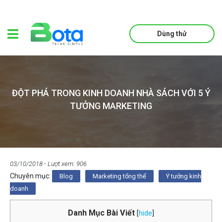
Dùng thử
ĐỘT PHÁ TRONG KINH DOANH NHÀ SÁCH VỚI 5 Ý
TƯỞNG MARKETING
03/10/2018
- Lượt xem: 906
Chuyên mục:
Blog
Marketing tổng thể
Ý tưởng kinh
doanh
Danh Mục Bài Viết
[
hide
]