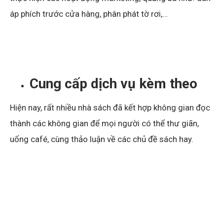
áp phích trước cửa hàng, phân phát tờ rơi,…
Cung cấp dịch vụ kèm theo
Hiện nay, rất nhiều nhà sách đã kết hợp không gian đọc
thành các không gian để mọi người có thể thư giãn,
uống café, cùng thảo luận về các chủ đề sách hay.
Hơn nữa, vời từng những đầu mục sách theo từng chủ
đề, bạn có thể dễ dàng dành không gian để bán những
thứ kèm theo. Chẳng hạn bên cạnh các đầu sách dạy