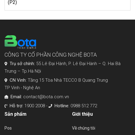
Trưng – Tp.Hà Nội
CN Vinh:
Tầng 15 Tòa Nhà TECCO B Quang Trung
TP Vinh - Nghệ An
Email:
contact@bota.com.vn
Hỗ trợ:
1900 2008 -
Hotline:
0988 512 772
Sản phẩm
Giới thiệu
Pos
Về chúng tôi
Web
Tin tức
Chat
Tuyển dụng
Bmedia
Báo chí
Hỗ trợ
Kết nối
Hỗ trợ kỹ thuật - CSKH
Hotline kinh doanh