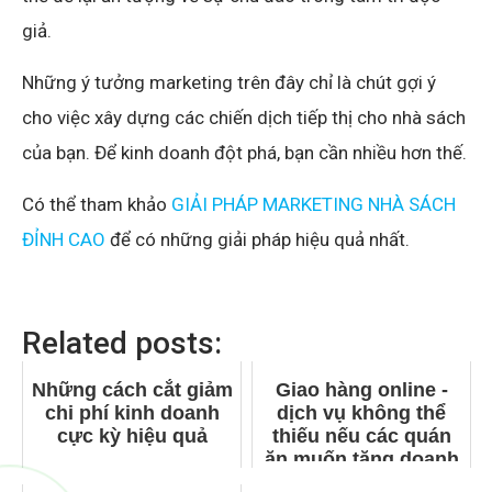
Related posts:
Những cách cắt giảm
Giao hàng online -
chi phí kinh doanh
dịch vụ không thể
cực kỳ hiệu quả
thiếu nếu các quán
ăn muốn tăng doanh
thu trong mùa đại
dịch
Tiên đoán những ý
tưởng kinh doanh
dẫn đầu xu hướng
2019
Đăng ký dùng thử giải pháp BOTA
Chia sẻ: