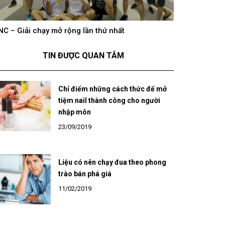
NC – Giải chạy mở rộng lần thứ nhất
hông khí cổ vũ U23 Việt Nam tại BNC Group trên
BNC – Giải chạ
óng truyền hình K+
TIN ĐƯỢC QUAN TÂM
Chỉ điểm những cách thức để mở
tiệm nail thành công cho người
nhập môn
23/09/2019
Liệu có nên chạy đua theo phong
trào bán phá giá
11/02/2019