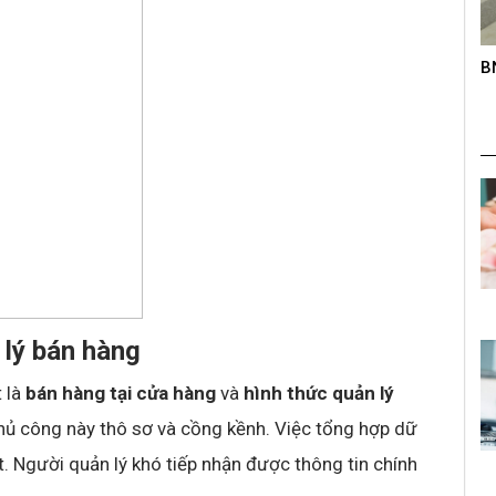
roup trên
B
K
s
 lý bán hàng
t là
bán hàng tại cửa hàng
và
hình thức quản lý
thủ công này thô sơ và cồng kềnh. Việc tổng hợp dữ
ót. Người quản lý khó tiếp nhận được thông tin chính