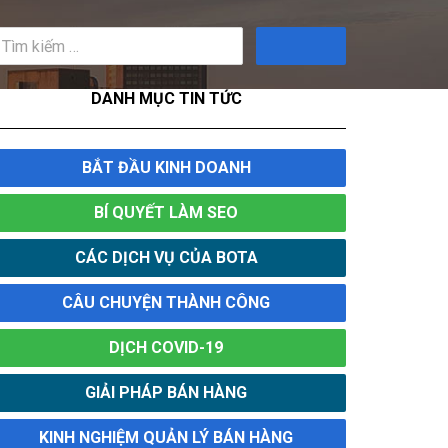
Tìm
kiếm
DANH MỤC TIN TỨC
BẮT ĐẦU KINH DOANH
BÍ QUYẾT LÀM SEO
CÁC DỊCH VỤ CỦA BOTA
CÂU CHUYỆN THÀNH CÔNG
DỊCH COVID-19
GIẢI PHÁP BÁN HÀNG
KINH NGHIỆM QUẢN LÝ BÁN HÀNG