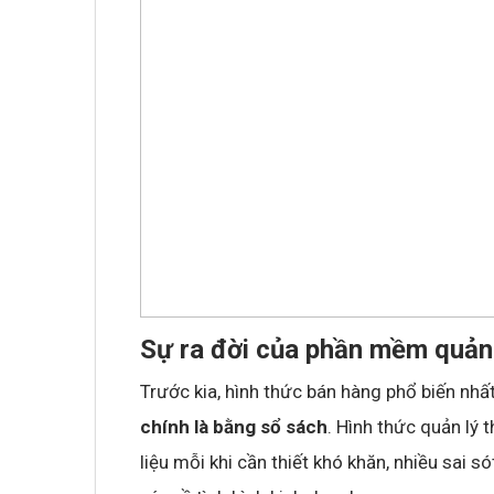
Không khí cổ vũ U23 Việt Nam tại BNC G
sóng truyền hình K+
Sự ra đời của phần mềm quản
Trước kia, hình thức bán hàng phổ biến nhấ
chính là bằng sổ sách
. Hình thức quản lý 
liệu mỗi khi cần thiết khó khăn, nhiều sai s