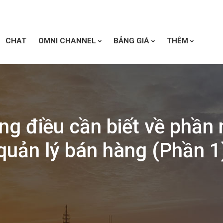
CHAT
OMNI CHANNEL
BẢNG GIÁ
THÊM
g điều cần biết về phầ
quản lý bán hàng (Phần 1