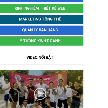
KINH NGHIỆM THIẾT KẾ WEB
MARKETING TỔNG THỂ
QUẢN LÝ BÁN HÀNG
Ý TƯỞNG KINH DOANH
VIDEO NỔI BẬT