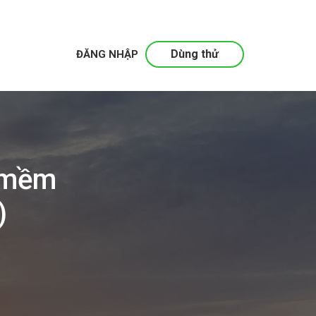
Dùng thử
ĐĂNG NHẬP
n mềm
)