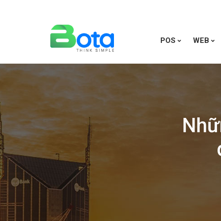
POS
WEB
Nhữn