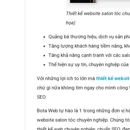
Thiết kế website salon tóc ch
Không khí cổ vũ U23 Việt Nam tại BNC G
họa)
sóng truyền hình K+
Quảng bá thương hiệu, dịch vụ sản p
Tăng lượng khách hàng tiềm năng, k
Tăng khả năng cạnh tranh với các sal
Thể hiện sự uy tín, chuyên nghiệp của 
Với những lợi ích to lớn mà
thiết kế websi
chừ gì nữa không tìm ngay cho mình công ty
SEO.
Bota Web tự hào là 1 trong những đơn vị hà
website salon tóc chuyên nghiệp. Chúng tô
thiết kế web chuyên nghiệp, chuẩn SEO, đẹ