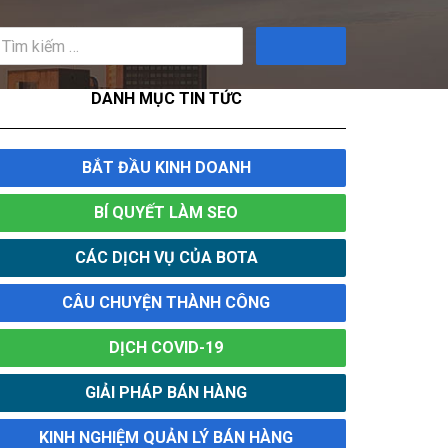
Tìm
kiếm
DANH MỤC TIN TỨC
BẮT ĐẦU KINH DOANH
BÍ QUYẾT LÀM SEO
CÁC DỊCH VỤ CỦA BOTA
CÂU CHUYỆN THÀNH CÔNG
DỊCH COVID-19
GIẢI PHÁP BÁN HÀNG
KINH NGHIỆM QUẢN LÝ BÁN HÀNG