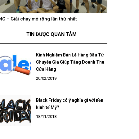
NC – Giải chạy mở rộng lần thứ nhất
hông khí cổ vũ U23 Việt Nam tại BNC Group trên
BNC – Giải chạ
óng truyền hình K+
TIN ĐƯỢC QUAN TÂM
Kinh Nghiệm Bán Lẻ Hàng Đầu Từ
Chuyên Gia Giúp Tăng Doanh Thu
Cửa Hàng
20/02/2019
Black Friday có ý nghĩa gì với nền
kinh tế Mỹ?
18/11/2018