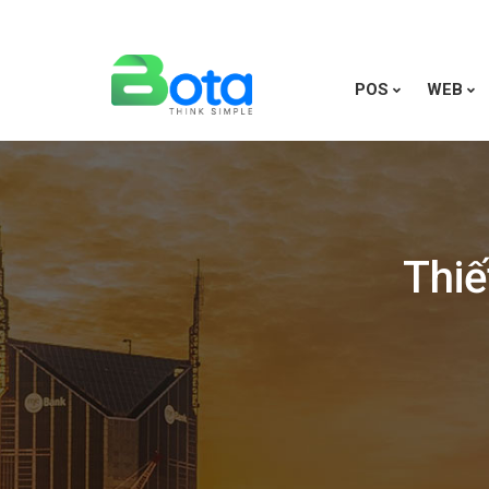
POS
WEB
Thiế