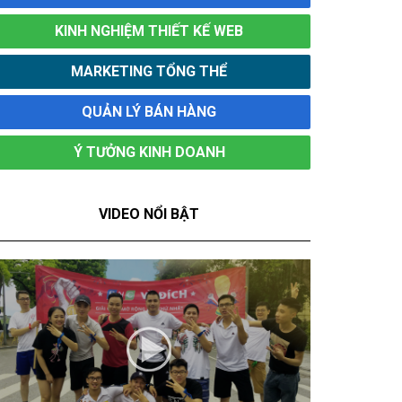
KINH NGHIỆM THIẾT KẾ WEB
MARKETING TỔNG THỂ
QUẢN LÝ BÁN HÀNG
Ý TƯỞNG KINH DOANH
VIDEO NỔI BẬT