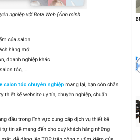
uyên nghiệp với Bota Web (Ảnh minh
roup trên
B
K
s
hẩm của salon
hách hàng mới
on, doanh nghiệp khác
salon tóc,….
te salon tóc chuyên nghiệp
mang lại, bạn còn chần
 thiết kế website uy tín, chuyên nghiệp, chuẩn
ng đầu trong lĩnh vực cung cấp dịch vụ thiết kế
i tự tin sẽ mang đến cho quý khách hàng những
p mắt, dễ dàng lên TOP trên công cụ tìm kiếm của