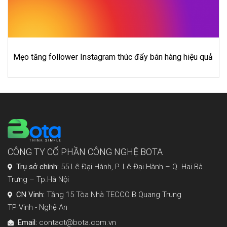
Bí quyết phát triển Fanpage bán hàng online
hàng hiệu quả
dành cho bạn
CÔNG TY CỔ PHẦN CÔNG NGHỆ BOTA
Trụ sở chính:
55 Lê Đại Hành, P. Lê Đại Hành – Q. Hai Bà
Trưng – Tp.Hà Nội
CN Vinh:
Tầng 15 Tòa Nhà TECCO B Quang Trung
TP Vinh - Nghệ An
Email:
contact@bota.com.vn