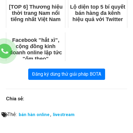
[TOP 6] Thương hiệu
Lộ diện top 5 bí quyết
thời trang Nam nổi
bán hàng đa kênh
tiếng nhất Việt Nam
hiệu quả với Twitter
Facebook "hắt xì",
cộng đồng kinh
doanh online lập tức
"ốm theo"
Đăng ký dùng thử giải pháp BOTA
Chia sẻ:
Thẻ:
,
bán hàn online
livestream