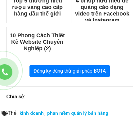
Top 5 thương hiệu
4 bí kíp hữu hiệu để
rượu vang cao cấp
quảng cáo dạng
hàng đầu thế giới
video trên Facebook
và Instagram
10 Phong Cách Thiết
Kế Website Chuyên
Nghiệp (2)
Đăng ký dùng thử giải pháp BOTA
Chia sẻ:
Thẻ:
,
kinh doanh
phần mềm quản lý bán hàng