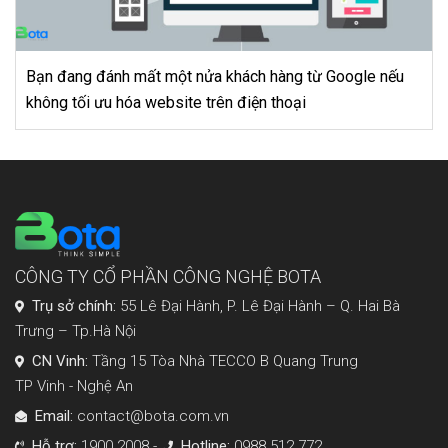
từ Google nếu
Tất tần tật về Super Seo – khóa học biế
i
Superman hoàn hảo
CÔNG TY CỔ PHẦN CÔNG NGHỆ BOTA
Trụ sở chính:
55 Lê Đại Hành, P. Lê Đại Hành – Q. Hai Bà
Trưng – Tp.Hà Nội
CN Vinh:
Tầng 15 Tòa Nhà TECCO B Quang Trung
TP Vinh - Nghệ An
Email:
contact@bota.com.vn
Hỗ trợ:
1900 2008 -
Hotline:
0988 512 772