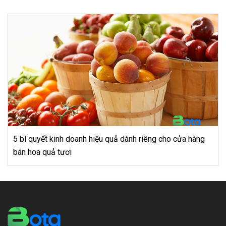
àng
Kinh doanh ở nông thôn: 3 ý tưởng lạ mà quen giúp h
tiền