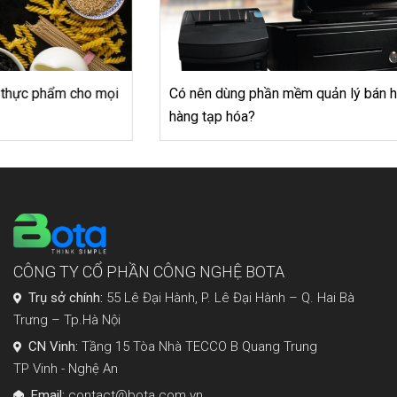
Có nên dùng phần mềm quản lý bán hàng khi kinh doanh
hàng tạp hóa?
CÔNG TY CỔ PHẦN CÔNG NGHỆ BOTA
Trụ sở chính:
55 Lê Đại Hành, P. Lê Đại Hành – Q. Hai Bà
Trưng – Tp.Hà Nội
CN Vinh:
Tầng 15 Tòa Nhà TECCO B Quang Trung
TP Vinh - Nghệ An
Email:
contact@bota.com.vn