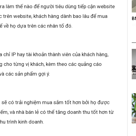
a làm thế nào để người tiêu dùng tiếp cận website
c trên website, khách hàng dành bao lâu để mua
roup trên
BNC – Giải chạy mở rộng lần thứ nhất
K
s
ể về họ dựa trên các nhân tố đó.
a chỉ IP hay tài khoản thành viên của khách hàng,
ng cho từng vị khách, kèm theo các quảng cáo
và các sản phẩm gợi ý.
g sẽ có trải nghiệm mua sắm tốt hơn bởi họ được
ếm, và nhà bán lẻ có thể tăng doanh thu tốt hơn từ
hu trình kinh doanh.