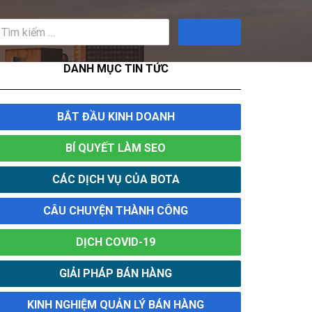
Tìm
kiếm
DANH MỤC TIN TỨC
BẮT ĐẦU KINH DOANH
BÍ QUYẾT LÀM SEO
CÁC DỊCH VỤ CỦA BOTA
CÂU CHUYỆN THÀNH CÔNG
DỊCH COVID-19
GIẢI PHÁP BÁN HÀNG
KINH NGHIỆM QUẢN LÝ BÁN HÀNG