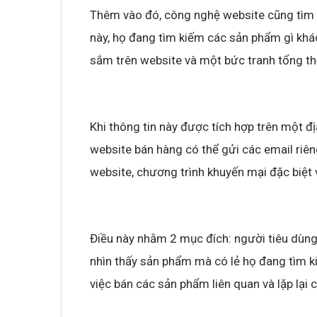
Thêm vào đó, công nghệ website cũng tìm r
này, họ đang tìm kiếm các sản phẩm gì khá
Không khí cổ vũ U23 Việt Nam tại BNC G
sóng truyền hình K+
sắm trên website và một bức tranh tổng th
Khi thông tin này được tích hợp trên một đị
website bán hàng có thể gửi các email riê
website, chương trình khuyến mại đặc biệt 
Điều này nhằm 2 mục đích: người tiêu dùn
nhìn thấy sản phẩm mà có lẻ họ đang tìm ki
việc bán các sản phẩm liên quan và lặp lại c