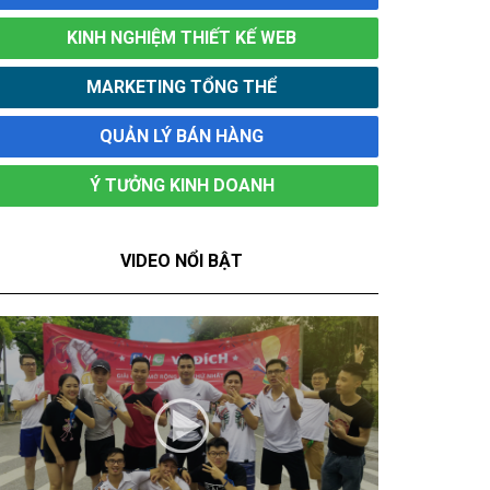
KINH NGHIỆM THIẾT KẾ WEB
MARKETING TỔNG THỂ
QUẢN LÝ BÁN HÀNG
Ý TƯỞNG KINH DOANH
VIDEO NỔI BẬT