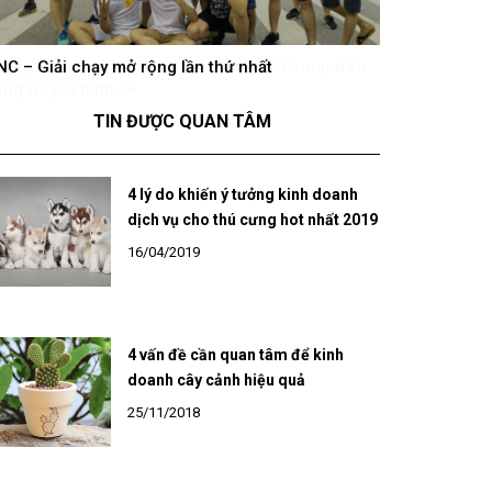
hông khí cổ vũ U23 Việt Nam tại BNC Group trên
BNC – Giải chạ
óng truyền hình K+
TIN ĐƯỢC QUAN TÂM
4 lý do khiến ý tưởng kinh doanh
dịch vụ cho thú cưng hot nhất 2019
16/04/2019
4 vấn đề cần quan tâm để kinh
doanh cây cảnh hiệu quả
25/11/2018