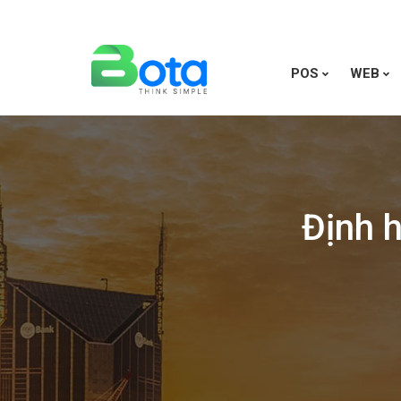
POS
WEB
Định 