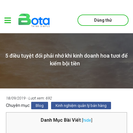
Dùng thử
5 điều tuyệt đối phải nhớ khi kinh doanh hoa tươi để
kiếm bội tiền
18/09/2019
- Lượt xem: 692
Chuyên mục:
Blog
Kinh nghiệm quản lý bán hàng
Danh Mục Bài Viết
[
hide
]