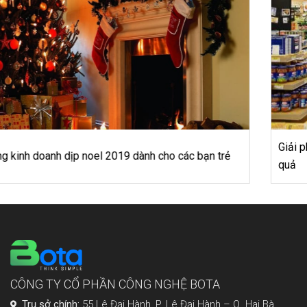
Giải pháp quản lý kho hàng hóa trong siêu thị mini hiệu
quả
CÔNG TY CỔ PHẦN CÔNG NGHỆ BOTA
Trụ sở chính:
55 Lê Đại Hành, P. Lê Đại Hành – Q. Hai Bà