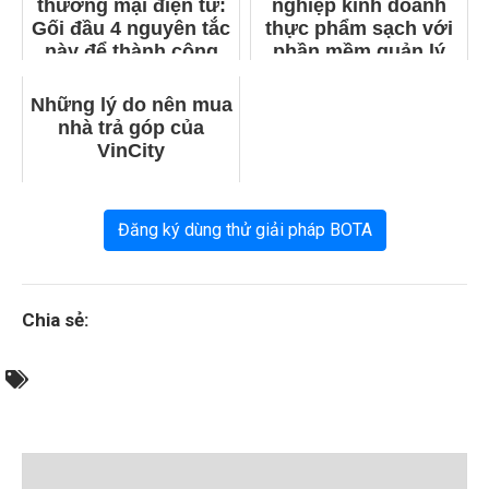
thương mại điện tử:
nghiệp kinh doanh
Gối đầu 4 nguyên tắc
thực phẩm sạch với
này để thành công
phần mềm quản lý
bán hàng
Những lý do nên mua
nhà trả góp của
VinCity
Đăng ký dùng thử giải pháp BOTA
Chia sẻ: