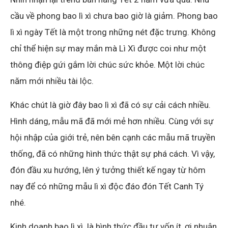
cầu về phong bao lì xì chưa bao giờ là giảm. Phong bao
lì xì ngày Tết là một trong những nét đặc trưng. Không
chỉ thể hiện sự may mắn mà Lì Xì được coi như một
thông điệp gứi gắm lời chúc sức khỏe. Một lời chúc
năm mới nhiều tài lộc.
Khác chút là giờ đây bao lì xì đã có sự cải cách nhiều.
Hình dáng, mẫu mã đã mới mẻ hơn nhiều. Cùng với sự
hội nhập của giới trẻ, nên bên cạnh các mẫu mã truyền
thống, đã có những hình thức thật sự phá cách. Vì vậy,
đón đầu xu hướng, lên ý tưởng thiết kế ngay từ hôm
nay để có những mẫu lì xì độc đáo đón Tết Canh Tý
nhé.
Kinh doanh bao lì xì là hình thức đầu tư vốn ít.,ợi nhuận