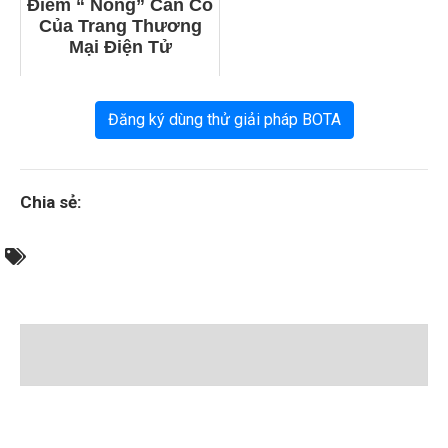
Điểm “ Nóng” Cần Có
Của Trang Thương
Mại Điện Tử
Đăng ký dùng thử giải pháp BOTA
Chia sẻ: