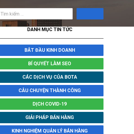
Tìm
kiếm
DANH MỤC TIN TỨC
BẮT ĐẦU KINH DOANH
BÍ QUYẾT LÀM SEO
CÁC DỊCH VỤ CỦA BOTA
CÂU CHUYỆN THÀNH CÔNG
DỊCH COVID-19
GIẢI PHÁP BÁN HÀNG
KINH NGHIỆM QUẢN LÝ BÁN HÀNG