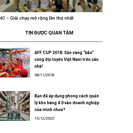
hông khí cổ vũ U23 Việt Nam tại BNC Group trên
BNC – Giải chạ
óng truyền hình K+
TIN ĐƯỢC QUAN TÂM
AFF CUP 2018: Sẵn sàng “bão”
cùng đội tuyển Việt Nam trên sân
nhà!
08/11/2018
Bạn đã áp dụng phong cách quản
lý kho hàng 4.0 vào doanh nghiệp
của mình chưa?
15/12/2020