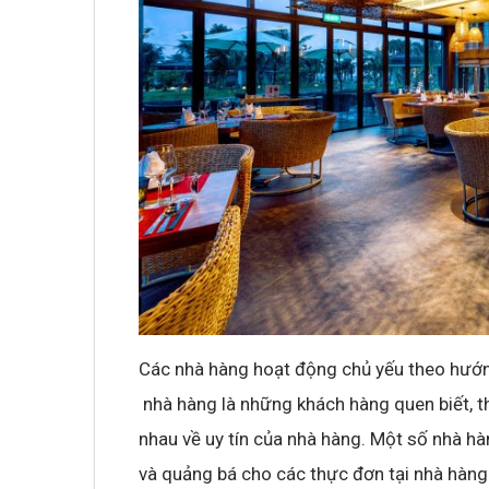
Không khí cổ vũ U23 Việt Nam tại BNC G
sóng truyền hình K+
Các nhà hàng hoạt động chủ yếu theo hướng
nhà hàng là những khách hàng quen biết, th
nhau về uy tín của nhà hàng. Một số nhà h
và quảng bá cho các thực đơn tại nhà hàn