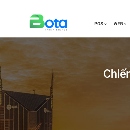
POS
WEB
Chiế