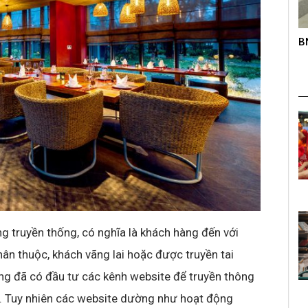
roup trên
BNC – Giải chạy mở rộng lần thứ nhất
K
s
 truyền thống, có nghĩa là khách hàng đến với
ân thuộc, khách vãng lai hoặc được truyền tai
àng đã có đầu tư các kênh website để truyền thông
g. Tuy nhiên các website dường như hoạt động