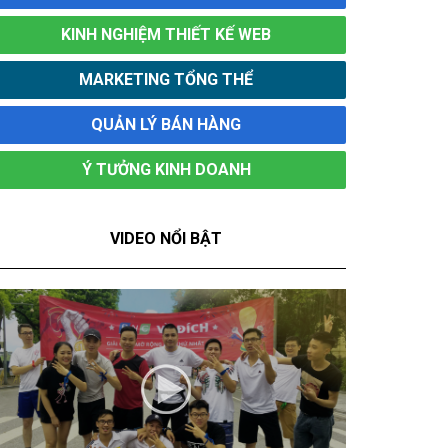
KINH NGHIỆM THIẾT KẾ WEB
MARKETING TỔNG THỂ
QUẢN LÝ BÁN HÀNG
Ý TƯỞNG KINH DOANH
VIDEO NỔI BẬT