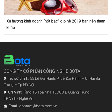
5 nguyên liệu làm nên thành công rực rỡ của Starbucks
CÔNG TY CỔ PHẦN CÔNG NGHỆ BOTA
Trụ sở chính:
55 Lê Đại Hành, P. Lê Đại Hành – Q. Hai Bà
Trưng – Tp.Hà Nội
CN Vinh:
Tầng 15 Tòa Nhà TECCO B Quang Trung
TP Vinh - Nghệ An
Email:
contact@bota.com.vn