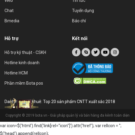
Web
Tin tức
Chat
Tuyển dụng
Bmedia
Báo chí
Hỗ trợ
Kết nối
Hỗ trợ kỹ thuật - CSKH
Hotline kinh doanh
Hotline HCM
Phần mềm Bota pos
Danh hiệu sao khuê: Top 20 sản phẩm CNTT xuất sắc 2018
Copyright © 2019 bota.vn - Giải pháp quản lý và bán hàng đa kênh toàn diện
var icon=$('html').find('link[rel="icon"]').attr('href'); var relIcon = '
';
$('head').append(relIcon);