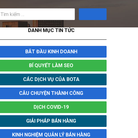
Tìm
kiếm
DANH MỤC TIN TỨC
BẮT ĐẦU KINH DOANH
BÍ QUYẾT LÀM SEO
CÁC DỊCH VỤ CỦA BOTA
CÂU CHUYỆN THÀNH CÔNG
DỊCH COVID-19
GIẢI PHÁP BÁN HÀNG
KINH NGHIỆM QUẢN LÝ BÁN HÀNG