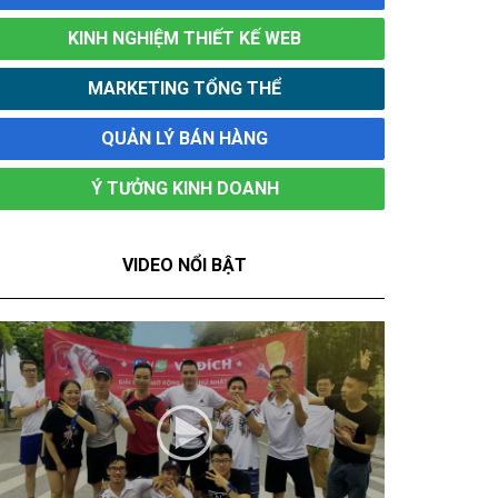
KINH NGHIỆM THIẾT KẾ WEB
MARKETING TỔNG THỂ
QUẢN LÝ BÁN HÀNG
Ý TƯỞNG KINH DOANH
VIDEO NỔI BẬT