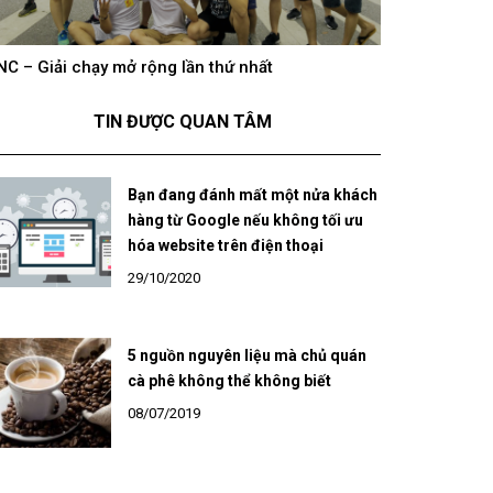
NC – Giải chạy mở rộng lần thứ nhất
hông khí cổ vũ U23 Việt Nam tại BNC Group trên
BNC – Giải chạ
óng truyền hình K+
TIN ĐƯỢC QUAN TÂM
Bạn đang đánh mất một nửa khách
hàng từ Google nếu không tối ưu
hóa website trên điện thoại
29/10/2020
5 nguồn nguyên liệu mà chủ quán
cà phê không thể không biết
08/07/2019