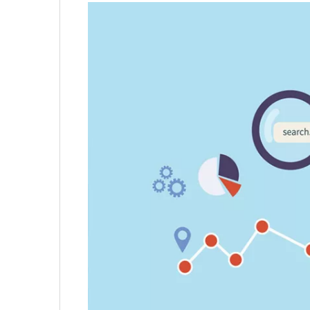
Không khí cổ vũ U23 Việt Nam tại BNC G
sóng truyền hình K+