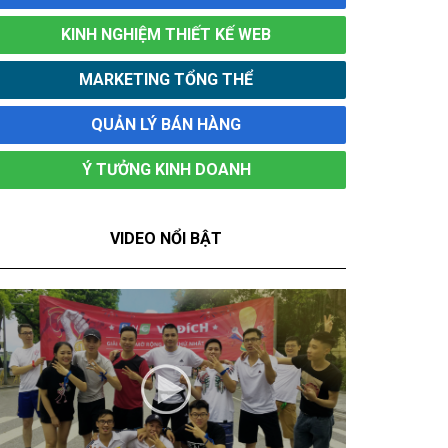
KINH NGHIỆM THIẾT KẾ WEB
MARKETING TỔNG THỂ
QUẢN LÝ BÁN HÀNG
Ý TƯỞNG KINH DOANH
VIDEO NỔI BẬT