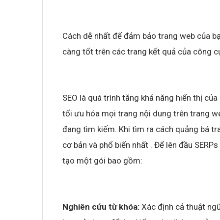
Không khí cổ vũ U23 Việt Nam tại BNC G
Cách dễ nhất để đảm bảo trang web của bạ
sóng truyền hình K+
càng tốt trên các trang kết quả của công c
SEO là quá trình tăng khả năng hiển thị củ
tối ưu hóa mọi trang nội dung trên trang w
đang tìm kiếm. Khi tìm ra cách quảng bá t
cơ bản và phổ biến nhất . Để lên đầu SERPs
tạo một gói bao gồm:
Nghiên cứu từ khóa:
Xác định cả thuật ngữ