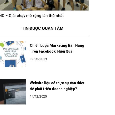
NC – Giải chạy mở rộng lần thứ nhất
hông khí cổ vũ U23 Việt Nam tại BNC Group trên
BNC – Giải chạ
óng truyền hình K+
TIN ĐƯỢC QUAN TÂM
Chiến Lược Marketing Bán Hàng
Trên Facebook Hiệu Quả
12/02/2019
Website liệu có thực sự cần thiết
để phát triển doanh nghiệp?
14/12/2020