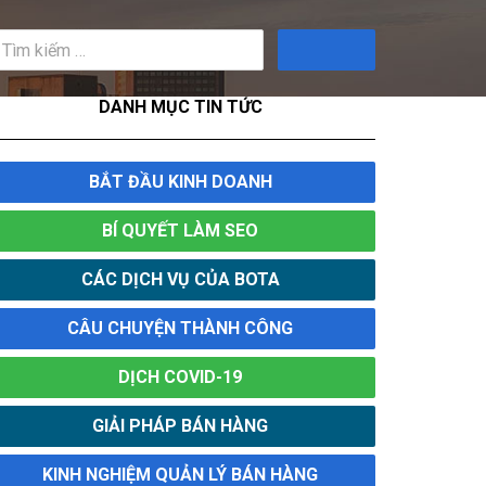
Tìm
kiếm
DANH MỤC TIN TỨC
BẮT ĐẦU KINH DOANH
BÍ QUYẾT LÀM SEO
CÁC DỊCH VỤ CỦA BOTA
CÂU CHUYỆN THÀNH CÔNG
DỊCH COVID-19
GIẢI PHÁP BÁN HÀNG
KINH NGHIỆM QUẢN LÝ BÁN HÀNG