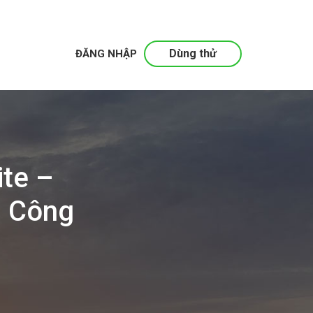
Dùng thử
ĐĂNG NHẬP
te –
h Công