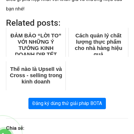
bạn nhé!
Related posts:
ĐẢM BẢO “LỜI TO”
Cách quản lý chất
VỚI NHỮNG Ý
lượng thực phẩm
TƯỞNG KINH
cho nhà hàng hiệu
DOANH DỊP TẾT
quả
NGUYÊN ĐÁN
Thế nào là Upsell và
Cross - selling trong
kinh doanh
Đăng ký dùng thử giải pháp BOTA
Chia sẻ: