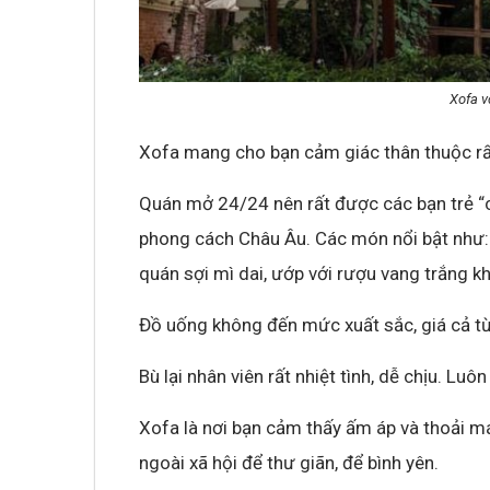
Xofa vớ
Xofa mang cho bạn cảm giác thân thuộc rấ
Quán mở 24/24 nên rất được các bạn trẻ “cú
phong cách Châu Âu. Các món nổi bật như: 
quán sợi mì dai, ướp với rượu vang trắng 
Đồ uống không đến mức xuất sắc, giá cả từ 
Bù lại nhân viên rất nhiệt tình, dễ chịu. Luô
Xofa là nơi bạn cảm thấy ấm áp và thoải má
ngoài xã hội để thư giãn, để bình yên.