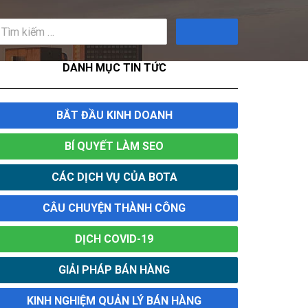
Tìm
kiếm
DANH MỤC TIN TỨC
BẮT ĐẦU KINH DOANH
BÍ QUYẾT LÀM SEO
CÁC DỊCH VỤ CỦA BOTA
CÂU CHUYỆN THÀNH CÔNG
DỊCH COVID-19
GIẢI PHÁP BÁN HÀNG
KINH NGHIỆM QUẢN LÝ BÁN HÀNG