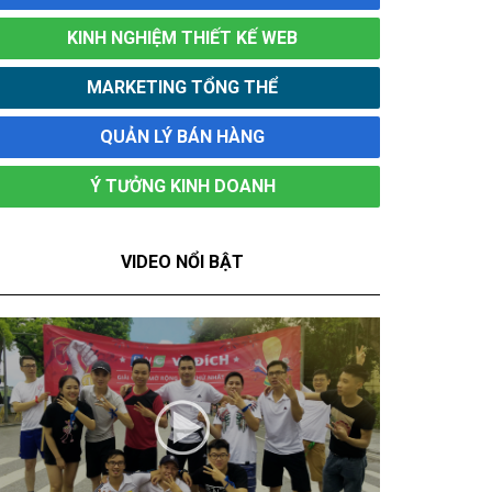
KINH NGHIỆM THIẾT KẾ WEB
MARKETING TỔNG THỂ
QUẢN LÝ BÁN HÀNG
Ý TƯỞNG KINH DOANH
VIDEO NỔI BẬT