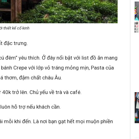
i thiết kế cổ kinh
t đặc trưng.
 đêm” yêu thích. Ở đây nổi bật với list đồ ăn mang
bánh Crepe với lớp vỏ tráng mỏng mịn, Pasta của
khá thơm, đậm chất châu Âu.
40k trở lên. Chủ yếu về trà và café.
n luôn hỗ trợ nếu khách cần.
i mỗi khi đến. Là nơi bạn gạt hết mọi muộn phiền