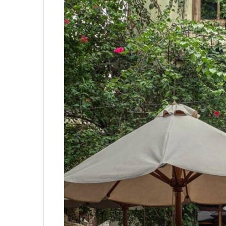
Không khí cổ vũ U23 Việt Nam tại BNC G
sóng truyền hình K+