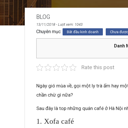
BLOG
13/11/2018
- Lượt xem: 1043
Chuyên mục:
Bắt đầu kinh doanh
Chưa được 
Danh M
Rate this post
Ngày gió mùa về, gọi một ly trà ấm hay mộ
chần chừ gì nữa?
Sau đây là top những quán café ở Hà Nội nh
1. Xofa café