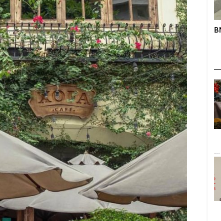
roup trên
BNC – Giải chạy mở rộng lần thứ nhất
K
s