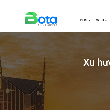
POS
WEB
Xu hư