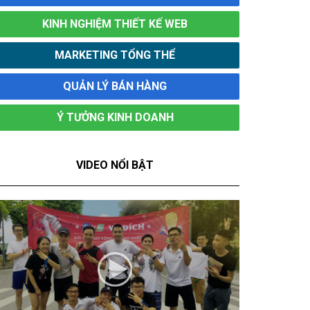
KINH NGHIỆM THIẾT KẾ WEB
MARKETING TỔNG THỂ
QUẢN LÝ BÁN HÀNG
Ý TƯỞNG KINH DOANH
VIDEO NỔI BẬT