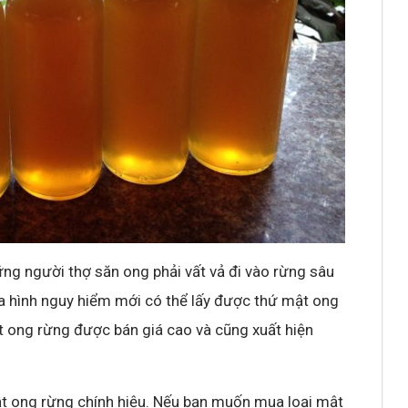
g người thợ săn ong phải vất vả đi vào rừng sâu
ịa hình nguy hiểm mới có thể lấy được thứ mật ong
t ong rừng được bán giá cao và cũng xuất hiện
ật ong rừng chính hiệu. Nếu bạn muốn mua loại mật