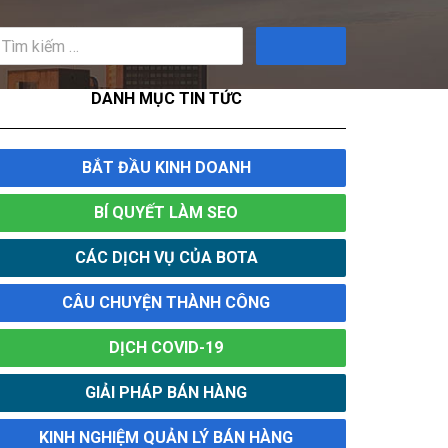
Tìm
kiếm
DANH MỤC TIN TỨC
BẮT ĐẦU KINH DOANH
BÍ QUYẾT LÀM SEO
CÁC DỊCH VỤ CỦA BOTA
CÂU CHUYỆN THÀNH CÔNG
DỊCH COVID-19
GIẢI PHÁP BÁN HÀNG
KINH NGHIỆM QUẢN LÝ BÁN HÀNG