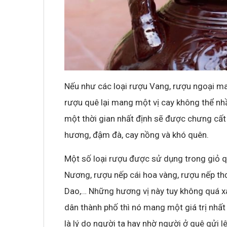
Không khí cổ vũ U23 Việt Nam tại BNC G
sóng truyền hình K+
Nếu như các loại rượu Vang, rượu ngoại ma
rượu quê lại mang một vị cay không thể n
một thời gian nhất định sẽ được chưng cất
hương, đậm đà, cay nồng và khó quên.
Một số loại rượu được sử dụng trong giỏ q
Nương, rượu nếp cái hoa vàng, rượu nếp t
Dao,… Những hương vị này tuy không quá xa
dân thành phố thì nó mang một giá trị nhất 
là lý do người ta hay nhờ người ở quê gửi 