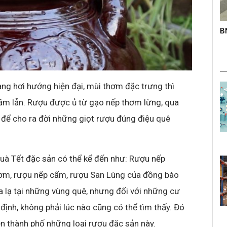
roup trên
BNC – Giải chạy mở rộng lần thứ nhất
K
s
ng hơi hướng hiện đại, mùi thơm đặc trưng thì
hầm lẫn. Rượu được ủ từ gạo nếp thơm lừng, qua
 để cho ra đời những giọt rượu đúng điệu quê
uà Tết đặc sản có thể kể đến như: Rượu nếp
hơm, rượu nếp cẩm, rượu San Lùng của đồng bào
 lạ tại những vùng quê, nhưng đối với những cư
định, không phải lúc nào cũng có thể tìm thấy. Đó
lên thành phố những loại rượu đặc sản này.