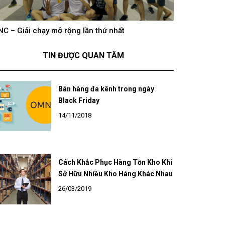
hông khí cổ vũ U23 Việt Nam tại BNC Group trên
BNC – Giải chạ
óng truyền hình K+
TIN ĐƯỢC QUAN TÂM
Bán hàng đa kênh trong ngày
Black Friday
14/11/2018
Cách Khắc Phục Hàng Tồn Kho Khi
Sở Hữu Nhiều Kho Hàng Khác Nhau
26/03/2019