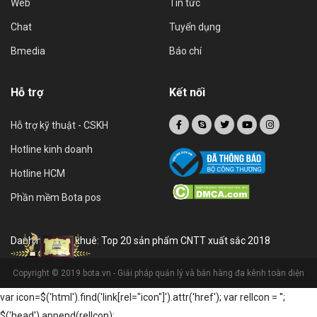
Web
Tin tức
Chat
Tuyển dụng
Bmedia
Báo chí
Hỗ trợ
Kết nối
Hỗ trợ kỹ thuật - CSKH
Hotline kinh doanh
Hotline HCM
Phần mềm Bota pos
Danh hiệu sao khuê: Top 20 sản phẩm CNTT xuất sắc 2018
Copyright © 2019 bota.vn - Giải pháp quản lý và bán hàng đa kênh toàn diện
var icon=$('html').find('link[rel="icon"]').attr('href'); var relIcon = '
';
$('head').append(relIcon);