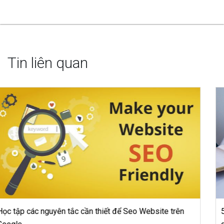
Tin liên quan
5 mẹo bán hàng online “hốt bạc” mà 90% người kinh