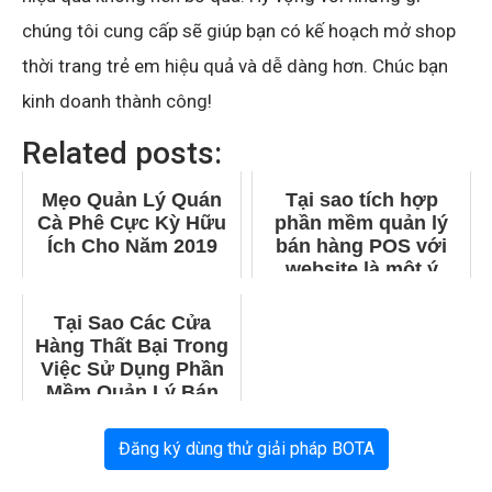
chúng tôi cung cấp sẽ giúp bạn có kế hoạch mở shop
thời trang trẻ em hiệu quả và dễ dàng hơn. Chúc bạn
kinh doanh thành công!
Related posts:
Mẹo Quản Lý Quán
Tại sao tích hợp
Cà Phê Cực Kỳ Hữu
phần mềm quản lý
Ích Cho Năm 2019
bán hàng POS với
website là một ý
tưởng hay
Tại Sao Các Cửa
Hàng Thất Bại Trong
Việc Sử Dụng Phần
Mềm Quản Lý Bán
Hàng?
Đăng ký dùng thử giải pháp BOTA