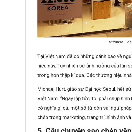
Mumuso – đệ 
Tại Việt Nam đã có những cảnh báo về ngu
hiệu này. Tuy nhiên sự ảnh hưởng của làn
trong hơn thập kỉ qua. Các thương hiệu nh
Michael Hurt, giáo sư Đại học Seoul, hết s
Việt Nam. “Ngay lập tức, tôi phải chụp hìn
có nghĩa gì cả; một số từ còn sai ngữ phá
chép trong marketing, trang trí, hình ảnh và
5. Câu chuyện sao chép văn