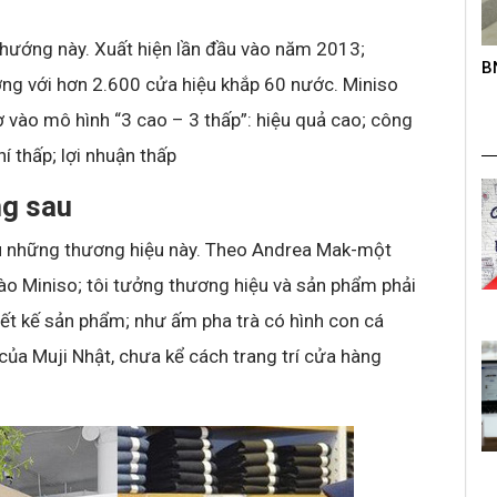
 hướng này. Xuất hiện lần đầu vào năm 2013;
roup trên
B
K
ng với hơn 2.600 cửa hiệu khắp 60 nước. Miniso
s
 vào mô hình “3 cao – 3 thấp”: hiệu quả cao; công
í thấp; lợi nhuận thấp
ng sau
sau những thương hiệu này. Theo Andrea Mak-một
ào Miniso; tôi tưởng thương hiệu và sản phẩm phải
iết kế sản phẩm; như ấm pha trà có hình con cá
ủa Muji Nhật, chưa kể cách trang trí cửa hàng