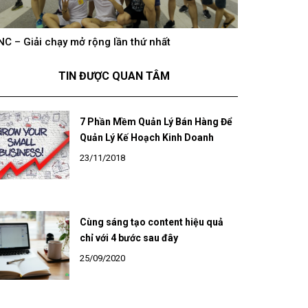
NC – Giải chạy mở rộng lần thứ nhất
hông khí cổ vũ U23 Việt Nam tại BNC Group trên
BNC – Giải chạ
óng truyền hình K+
TIN ĐƯỢC QUAN TÂM
7 Phần Mềm Quản Lý Bán Hàng Để
Quản Lý Kế Hoạch Kinh Doanh
23/11/2018
Cùng sáng tạo content hiệu quả
chỉ với 4 bước sau đây
25/09/2020