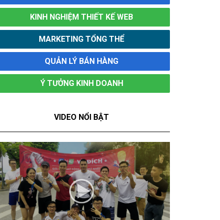
KINH NGHIỆM THIẾT KẾ WEB
MARKETING TỔNG THỂ
QUẢN LÝ BÁN HÀNG
Ý TƯỞNG KINH DOANH
VIDEO NỔI BẬT