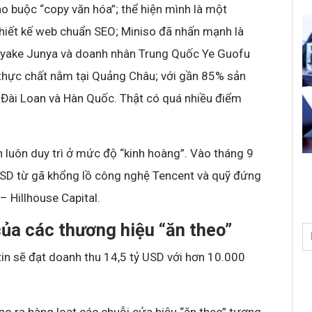
áo buộc “copy văn hóa”; thể hiện mình là một
hiết kế web chuẩn SEO; Miniso đã nhấn mạnh là
Miyake Junya và doanh nhân Trung Quốc Ye Guofu
 thực chất nằm tại Quảng Châu; với gần 85% sản
ừ Đài Loan và Hàn Quốc. Thật có quá nhiều điểm
n luôn duy trì ở mức độ “kinh hoàng”. Vào tháng 9
USD từ gã khổng lồ công nghệ Tencent và quỹ đứng
 Hillhouse Capital.
của các thương hiệu “ăn theo”
ự tin sẽ đạt doanh thu 14,5 tỷ USD với hơn 10.000