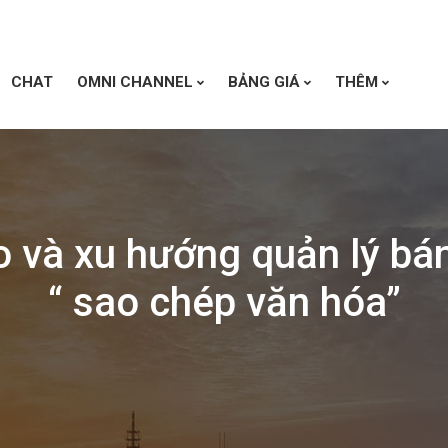
CHAT
OMNI CHANNEL
BẢNG GIÁ
THÊM
o và xu hướng quản lý bá
“ sao chép văn hóa”