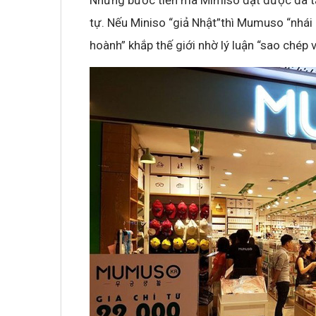
Những bước tiến mà Mimiso đạt được đã tạo
tự. Nếu Miniso “giả Nhật”thì Mumuso “nhái
hoành” khắp thế giới nhờ lý luận “sao chép