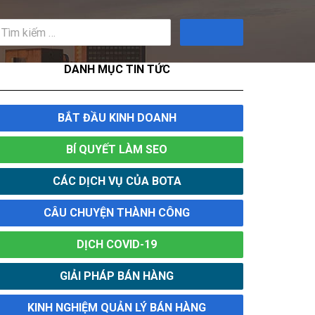
Tìm
kiếm
DANH MỤC TIN TỨC
BẮT ĐẦU KINH DOANH
BÍ QUYẾT LÀM SEO
CÁC DỊCH VỤ CỦA BOTA
CÂU CHUYỆN THÀNH CÔNG
DỊCH COVID-19
GIẢI PHÁP BÁN HÀNG
KINH NGHIỆM QUẢN LÝ BÁN HÀNG