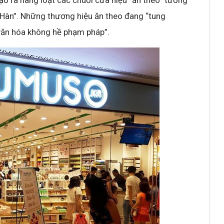
 ra hàng loạt các chuỗi cửa hiệu “ăn theo” tương
 Hàn”. Những thương hiệu ăn theo đang “tung
 văn hóa không hề phạm pháp”.