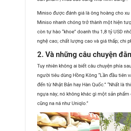
Miniso được đánh giá là ông hoàng cho xu
Không khí cổ vũ U23 Việt Nam tại BNC G
Miniso nhanh chóng trở thành một hiện tượ
sóng truyền hình K+
còn tự hào “khoe” doanh thu 1,8 tỷ USD nhờ
nghệ cao; chất lượng cao và giá thấp; chi ph
2. Và những câu chuyện đằ
Tuy nhiên không ai biết câu chuyện phía 
người tiêu dùng Hồng Kông “Lần đầu tiên v
đến từ Nhật Bản hay Hàn Quốc.” “Nhất là th
ngựa này; nó không khác gì một sản phẩm c
cũng na ná như Uniqlo.”