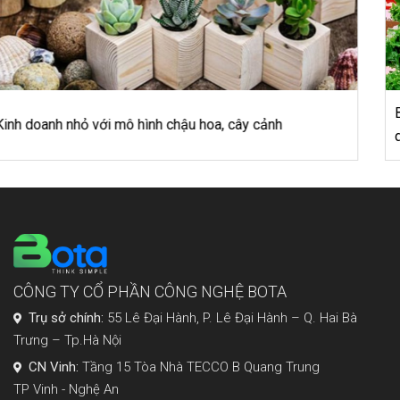
Bạn muốn làm giàu tại nông thôn nhưng không biết kinh
doanh gì, tham khảo ngay ba nghề sau
CÔNG TY CỔ PHẦN CÔNG NGHỆ BOTA
Trụ sở chính:
55 Lê Đại Hành, P. Lê Đại Hành – Q. Hai Bà
Trưng – Tp.Hà Nội
CN Vinh:
Tầng 15 Tòa Nhà TECCO B Quang Trung
TP Vinh - Nghệ An