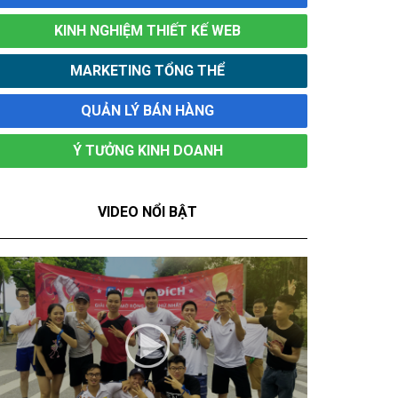
KINH NGHIỆM THIẾT KẾ WEB
MARKETING TỔNG THỂ
QUẢN LÝ BÁN HÀNG
Ý TƯỞNG KINH DOANH
VIDEO NỔI BẬT