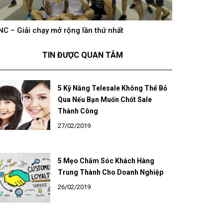
hông khí cổ vũ U23 Việt Nam tại BNC Group trên
BNC – Giải chạ
óng truyền hình K+
TIN ĐƯỢC QUAN TÂM
5 Kỹ Năng Telesale Không Thể Bỏ
Qua Nếu Bạn Muốn Chốt Sale
Thành Công
27/02/2019
5 Mẹo Chăm Sóc Khách Hàng
Trung Thành Cho Doanh Nghiệp
26/02/2019