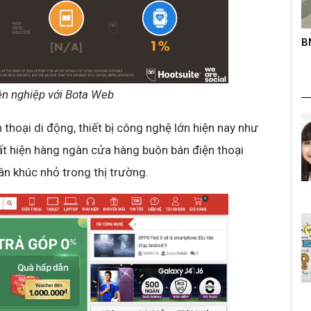
roup trên
BNC – Giải chạy mở rộng lần thứ nhất
K
s
ên nghiệp với Bota Web
thoại di động, thiết bị công nghệ lớn hiện nay như
ất hiện hàng ngàn cửa hàng buôn bán điện thoại
n khúc nhỏ trong thị trường.