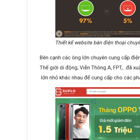
Không khí cổ vũ U23 Việt Nam tại BNC G
sóng truyền hình K+
Thiết kế website bán điện thoại chuy
Bên cạnh các ông lớn chuyên cung cấp điện 
Thế giới di động, Viễn Thông A, FPT,…đã xu
lớn nhỏ khác nhau để cung cấp cho các phâ