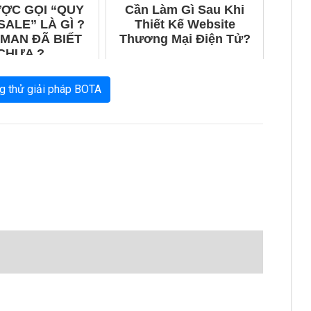
ƯỢC GỌI “QUY
Cần Làm Gì Sau Khi
SALE” LÀ GÌ ?
Thiết Kế Website
MAN ĐÃ BIẾT
Thương Mại Điện Tử?
CHƯA ?
g thử giải pháp BOTA