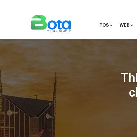
POS
WEB
Th
c