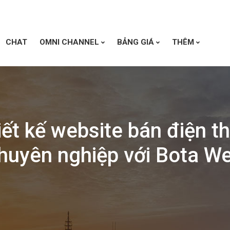
CHAT
OMNI CHANNEL
BẢNG GIÁ
THÊM
iết kế website bán điện th
huyên nghiệp với Bota W