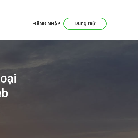
Dùng thử
ĐĂNG NHẬP
oại
eb