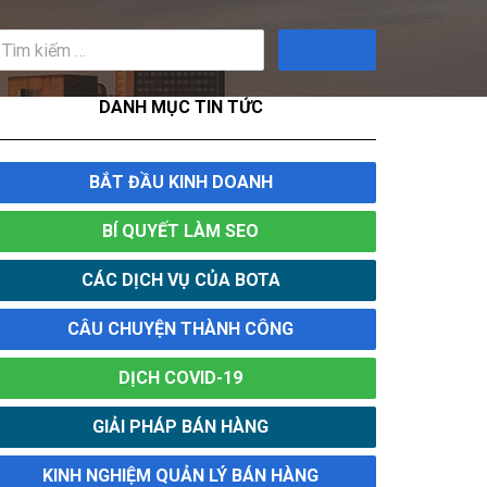
Tìm
kiếm
DANH MỤC TIN TỨC
BẮT ĐẦU KINH DOANH
BÍ QUYẾT LÀM SEO
CÁC DỊCH VỤ CỦA BOTA
CÂU CHUYỆN THÀNH CÔNG
DỊCH COVID-19
GIẢI PHÁP BÁN HÀNG
KINH NGHIỆM QUẢN LÝ BÁN HÀNG