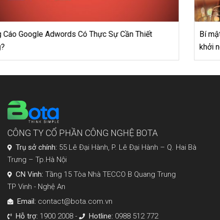
Bí mật kinh doanh rượu vang online dành cho người trẻ
khởi nghiệp
CÔNG TY CỔ PHẦN CÔNG NGHỆ BOTA
Trụ sở chính:
55 Lê Đại Hành, P. Lê Đại Hành – Q. Hai Bà
Trưng – Tp.Hà Nội
CN Vinh:
Tầng 15 Tòa Nhà TECCO B Quang Trung
TP Vinh - Nghệ An
Email:
contact@bota.com.vn
Hỗ trợ:
1900 2008 -
Hotline:
0988 512 772