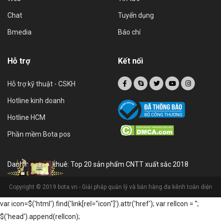
Chat
Tuyển dụng
Bmedia
Báo chí
Hỗ trợ
Kết nối
Hỗ trợ kỹ thuật - CSKH
Hotline kinh doanh
Hotline HCM
Phần mềm Bota pos
Danh hiệu sao khuê: Top 20 sản phẩm CNTT xuất sắc 2018
Copyright © 2019 bota.vn - Giải pháp quản lý và bán hàng đa kênh toàn diện
var icon=$('html').find('link[rel="icon"]').attr('href'); var relIcon = '
';
$('head').append(relIcon);