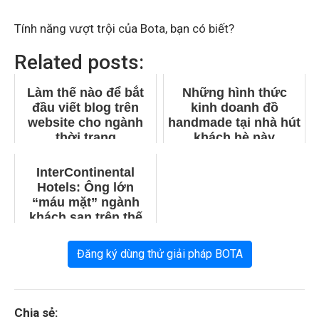
Tính năng vượt trội của Bota
, bạn có biết?
Related posts:
Làm thế nào để bắt
Những hình thức
đầu viết blog trên
kinh doanh đồ
website cho ngành
handmade tại nhà hút
thời trang
khách hè này
InterContinental
Hotels: Ông lớn
“máu mặt” ngành
khách sạn trên thế
giới
Đăng ký dùng thử giải pháp BOTA
Chia sẻ: