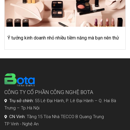
Tại sao cửa hàng mẹ và bé cần sử dụng phần
n nên thử
lý bán hàng?
CÔNG TY CỔ PHẦN CÔNG NGHỆ BOTA
Trụ sở chính:
55 Lê Đại Hành, P. Lê Đại Hành – Q. Hai Bà
Trưng – Tp.Hà Nội
CN Vinh:
Tầng 15 Tòa Nhà TECCO B Quang Trung
TP Vinh - Nghệ An