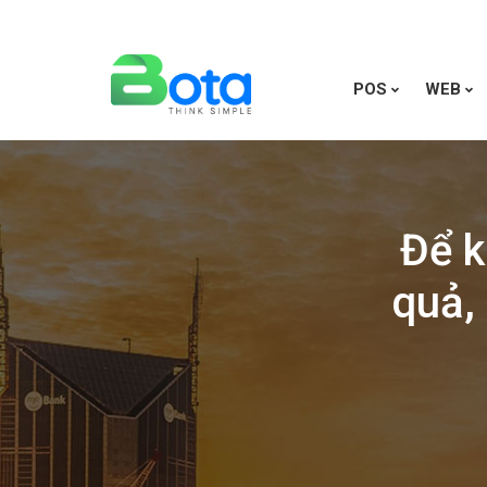
POS
WEB
Để k
quả,