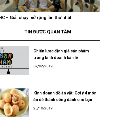
NC – Giải chạy mở rộng lần thứ nhất
hông khí cổ vũ U23 Việt Nam tại BNC Group trên
BNC – Giải chạ
óng truyền hình K+
TIN ĐƯỢC QUAN TÂM
Chiến lược định giá sản phẩm
trong kinh doanh bán lẻ
07/02/2019
Kinh doanh đồ ăn vặt: Gợi ý 4 món
ăn dễ thành công dành cho bạn
25/10/2019