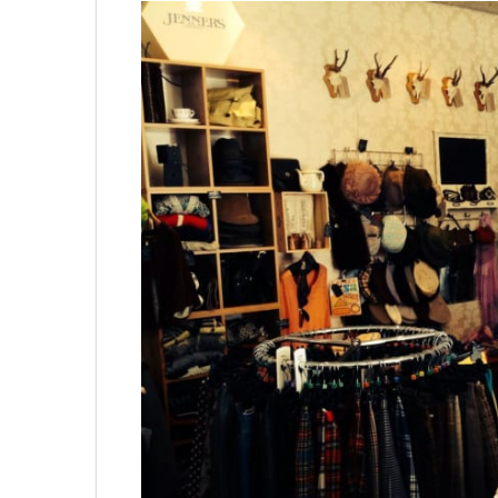
Không khí cổ vũ U23 Việt Nam tại BNC G
sóng truyền hình K+