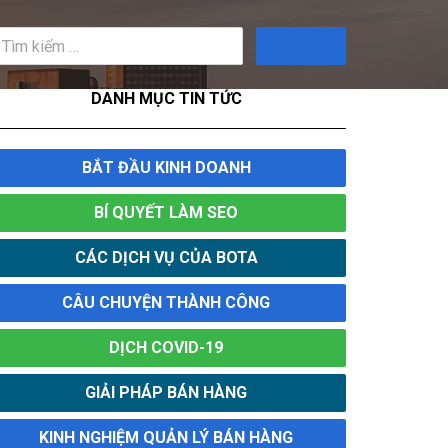
Tìm
kiếm
DANH MỤC TIN TỨC
BẮT ĐẦU KINH DOANH
BÍ QUYẾT LÀM SEO
CÁC DỊCH VỤ CỦA BOTA
CÂU CHUYỆN THÀNH CÔNG
DỊCH COVID-19
GIẢI PHÁP BÁN HÀNG
KINH NGHIỆM QUẢN LÝ BÁN HÀNG