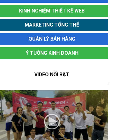
KINH NGHIỆM THIẾT KẾ WEB
MARKETING TỔNG THỂ
QUẢN LÝ BÁN HÀNG
Ý TƯỞNG KINH DOANH
VIDEO NỔI BẬT