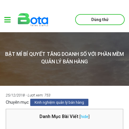
Dùng thử
BẬT MÍ BÍ QUYẾT TĂNG DOANH SỐ VỚI PHẦN MỀM
QUẢN LÝ BÁN HÀNG
25/12/2018
- Lượt xem: 753
Chuyên mục:
Kinh nghiệm quản lý bán hàng
Danh Mục Bài Viết
[
hide
]