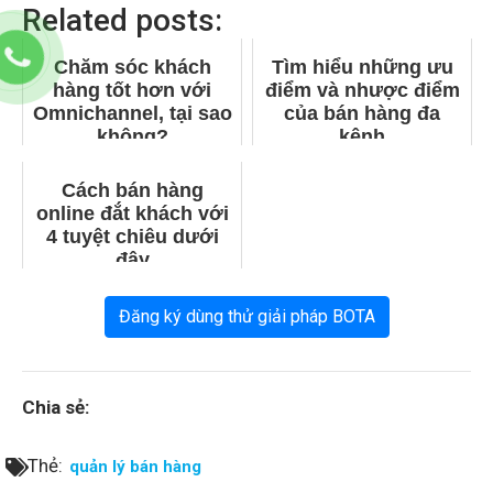
Related posts:
Chăm sóc khách
Tìm hiểu những ưu
hàng tốt hơn với
điểm và nhược điểm
Omnichannel, tại sao
của bán hàng đa
không?
kênh
Cách bán hàng
online đắt khách với
4 tuyệt chiêu dưới
đây
Đăng ký dùng thử giải pháp BOTA
Chia sẻ:
Thẻ:
quản lý bán hàng