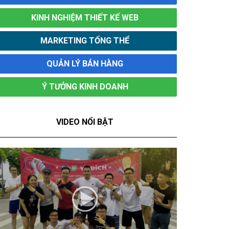
KINH NGHIỆM THIẾT KẾ WEB
MARKETING TỔNG THỂ
QUẢN LÝ BÁN HÀNG
Ý TƯỞNG KINH DOANH
VIDEO NỔI BẬT