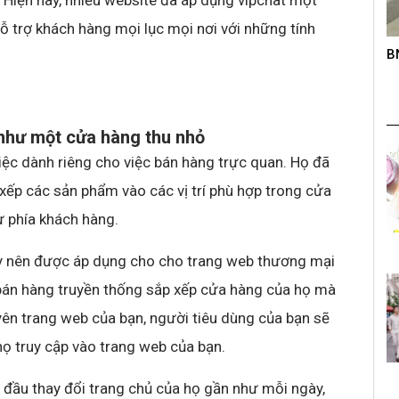
 Hiện nay, nhiều website đã áp dụng vipchat một
hỗ trợ khách hàng mọi lục mọi nơi với những tính
roup trên
B
K
s
như một cửa hàng thu nhỏ
ệc dành riêng cho việc bán hàng trực quan. Họ đã
 xếp các sản phẩm vào các vị trí phù hợp trong cửa
ừ phía khách hàng.
ày nên được áp dụng cho cho trang web thương mại
 bán hàng truyền thống sắp xếp cửa hàng của họ mà
ên trang web của bạn, người tiêu dùng của bạn sẽ
họ truy cập vào trang web của bạn.
đầu thay đổi trang chủ của họ gần như mỗi ngày,