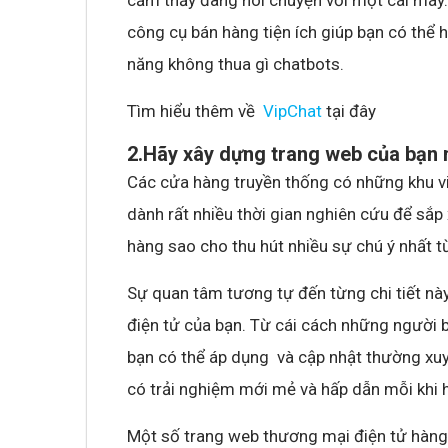
cảm thấy đang nói chuyện với một cái máy.
công cụ bán hàng tiện ích giúp bạn có thể 
Không khí cổ vũ U23 Việt Nam tại BNC G
năng không thua gì chatbots.
sóng truyền hình K+
Tìm hiểu thêm về
VipChat
tại đây
2.Hãy xây dựng trang web của bạn 
Các cửa hàng truyền thống có những khu vi
dành rất nhiều thời gian nghiên cứu để sắp
hàng sao cho thu hút nhiều sự chú ý nhất t
Sự quan tâm tương tự đến từng chi tiết n
điện tử của bạn. Từ cái cách những người
bạn có thể áp dụng và cập nhật thường xuy
có trải nghiệm mới mẻ và hấp dẫn mỗi khi 
Một số trang web thương mại điện tử hàng 