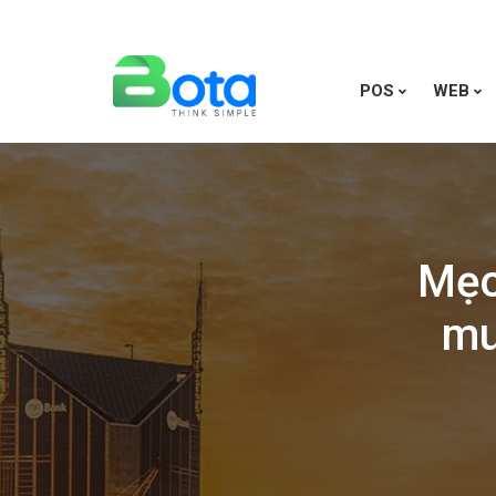
POS
WEB
Mẹo
mu