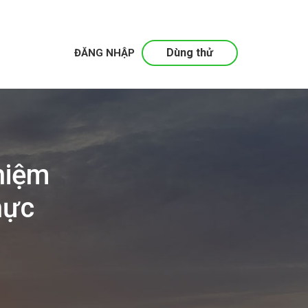
Dùng thử
ĐĂNG NHẬP
hiệm
hực