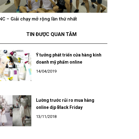
NC – Giải chạy mở rộng lần thứ nhất
hông khí cổ vũ U23 Việt Nam tại BNC Group trên
BNC – Giải chạ
óng truyền hình K+
TIN ĐƯỢC QUAN TÂM
Ý tưởng phát triển cửa hàng kinh
doanh mỹ phẩm online
14/04/2019
Lường trước rủi ro mua hàng
online dịp Black Friday
13/11/2018