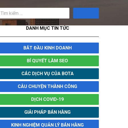
Tìm
kiếm
DANH MỤC TIN TỨC
BẮT ĐẦU KINH DOANH
BÍ QUYẾT LÀM SEO
CÁC DỊCH VỤ CỦA BOTA
CÂU CHUYỆN THÀNH CÔNG
DỊCH COVID-19
GIẢI PHÁP BÁN HÀNG
KINH NGHIỆM QUẢN LÝ BÁN HÀNG