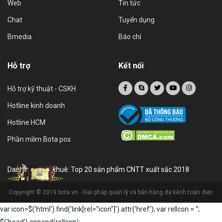
Web
Tin tức
Chat
Tuyển dụng
Bmedia
Báo chí
Hỗ trợ
Kết nối
Hỗ trợ kỹ thuật - CSKH
Hotline kinh doanh
Hotline HCM
Phần mềm Bota pos
Danh hiệu sao khuê: Top 20 sản phẩm CNTT xuất sắc 2018
Copyright © 2019 bota.vn - Giải pháp quản lý và bán hàng đa kênh toàn diện
var icon=$('html').find('link[rel="icon"]').attr('href'); var relIcon = '
';
$('head').append(relIcon);