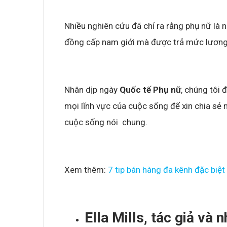
Nhiều nghiên cứu đã chỉ ra rằng phụ nữ là n
Không khí cổ vũ U23 Việt Nam tại BNC G
sóng truyền hình K+
đồng cấp nam giới mà được trả mức lương
Nhân dịp ngày
Quốc tế Phụ nữ
, chúng tôi
mọi lĩnh vực của cuộc sống để xin chia sẻ 
cuộc sống nói chung.
Xem thêm:
7 tip bán hàng đa kênh đặc biệ
Ella Mills, tác giả và 