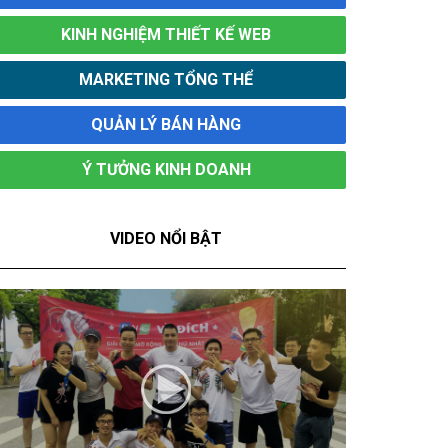
KINH NGHIỆM THIẾT KẾ WEB
MARKETING TỔNG THỂ
QUẢN LÝ BÁN HÀNG
Ý TƯỞNG KINH DOANH
VIDEO NỔI BẬT