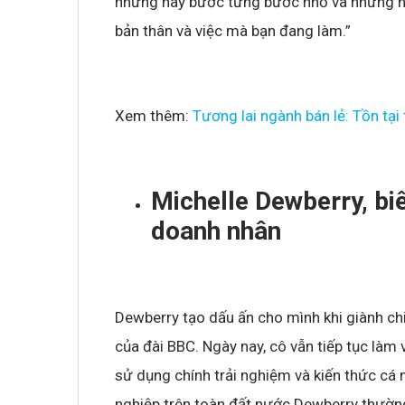
nhưng hãy bước từng bước nhỏ và những ng
bản thân và việc mà bạn đang làm.”
Xem thêm:
Tương lai ngành bán lẻ: Tồn tại
Michelle Dewberry, biê
doanh nhân
Dewberry tạo dấu ấn cho mình khi giành chi
của đài BBC. Ngày nay, cô vẫn tiếp tục làm v
sử dụng chính trải nghiệm và kiến thức cá
nghiệp trên toàn đất nước.Dewberry thường 