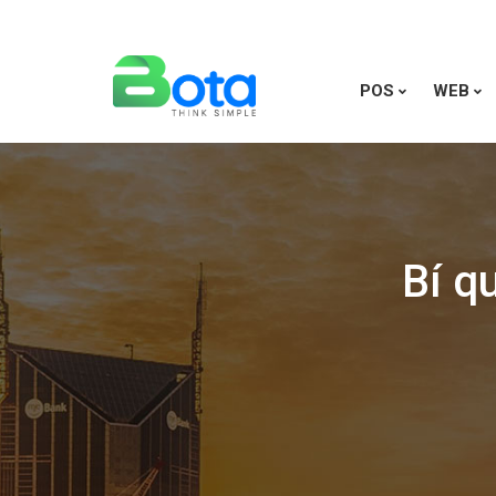
POS
WEB
Bí q