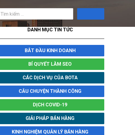
Tìm
kiếm
DANH MỤC TIN TỨC
BẮT ĐẦU KINH DOANH
BÍ QUYẾT LÀM SEO
CÁC DỊCH VỤ CỦA BOTA
CÂU CHUYỆN THÀNH CÔNG
DỊCH COVID-19
GIẢI PHÁP BÁN HÀNG
KINH NGHIỆM QUẢN LÝ BÁN HÀNG