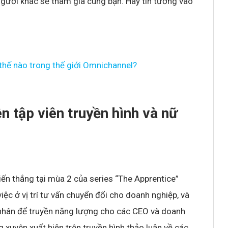
ười khác sẽ tham gia cùng bạn. Hãy tin tưởng vào
 thế nào trong thế giới Omnichannel?
n tập viên truyền hình và nữ
ến thắng tại mùa 2 của series “The Apprentice”
iệc ở vị trí tư vấn chuyển đổi cho doanh nghiệp, và
 nhân để truyền năng lượng cho các CEO và doanh
xuyên xuất hiện trên truyền hình thảo luận về các