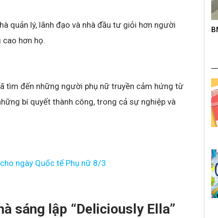
hà quản lý, lãnh đạo và nhà đầu tư giỏi hơn người
roup trên
B
K
s
 cao hơn họ.
 đã tìm đến những người phụ nữ truyền cảm hứng từ
những bí quyết thành công, trong cả sự nghiệp và
t cho ngày Quốc tế Phụ nữ 8/3
nhà sáng lập “Deliciously Ella”