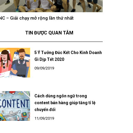
NC – Giải chạy mở rộng lần thứ nhất
hông khí cổ vũ U23 Việt Nam tại BNC Group trên
BNC – Giải chạ
óng truyền hình K+
TIN ĐƯỢC QUAN TÂM
5 Ý Tưởng Đúc Kết Cho Kinh Doanh
Gì Dịp Tết 2020
09/09/2019
Cách dùng ngôn ngữ trong
content bán hàng giúp tăng tỉ lệ
chuyển đổi
11/09/2019