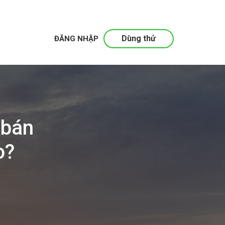
Dùng thử
ĐĂNG NHẬP
 bán
o?