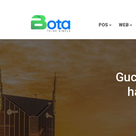
POS
WEB
Guc
h