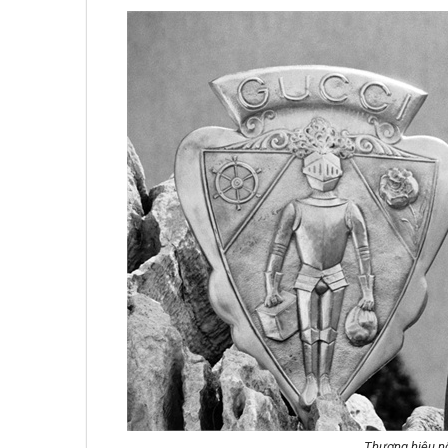
Không khí cổ vũ U23 Việt Nam tại BNC G
sóng truyền hình K+
Thương hiệu nổ