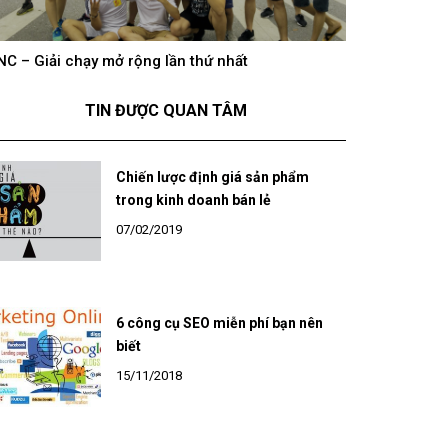
NC – Giải chạy mở rộng lần thứ nhất
hông khí cổ vũ U23 Việt Nam tại BNC Group trên
BNC – Giải chạ
óng truyền hình K+
TIN ĐƯỢC QUAN TÂM
Chiến lược định giá sản phẩm
trong kinh doanh bán lẻ
07/02/2019
6 công cụ SEO miễn phí bạn nên
biết
15/11/2018