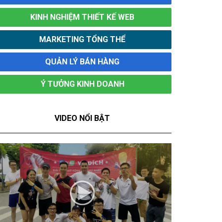
KINH NGHIỆM THIẾT KẾ WEB
MARKETING TỔNG THỂ
QUẢN LÝ BÁN HÀNG
Ý TƯỞNG KINH DOANH
VIDEO NỔI BẬT