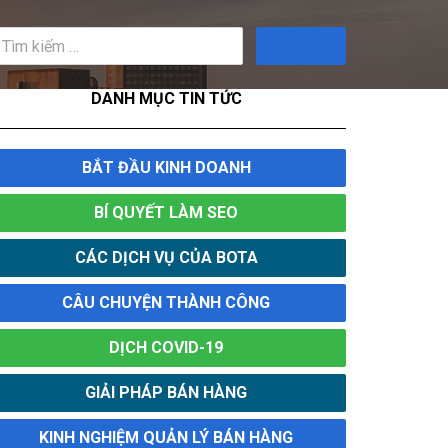
Tìm
kiếm
DANH MỤC TIN TỨC
BẮT ĐẦU KINH DOANH
BÍ QUYẾT LÀM SEO
CÁC DỊCH VỤ CỦA BOTA
CÂU CHUYỆN THÀNH CÔNG
DỊCH COVID-19
GIẢI PHÁP BÁN HÀNG
KINH NGHIỆM QUẢN LÝ BÁN HÀNG