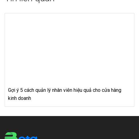
ch quản lý nhân viên hiệu quả cho cửa hàng
3 lầm tưở
h
phí