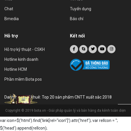
Chat
Tuyển dụng
Bmedia
Báo chí
Hỗ trợ
Kết nối
Hỗ trợ kỹ thuật - CSKH
Hotline kinh doanh
Hotline HCM
Phần mềm Bota pos
Danh hiệu sao khuê: Top 20 sản phẩm CNTT xuất sắc 2018
Copyright © 2019 bota.vn - Giải pháp quản lý và bán hàng đa kênh toàn diện
var icon=$('html').find('link[rel="icon"]').attr('href'); var relIcon = '
';
$('head').append(relIcon);