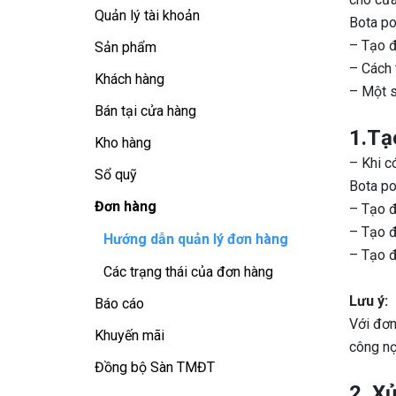
Quản lý tài khoản
Bota po
– Tạo đ
Sản phẩm
– Cách 
Khách hàng
– Một s
Bán tại cửa hàng
1.Tạ
Kho hàng
– Khi c
Sổ quỹ
Bota pos
Đơn hàng
– Tạo đ
– Tạo đ
Hướng dẫn quản lý đơn hàng
– Tạo đ
Các trạng thái của đơn hàng
Lưu ý:
Báo cáo
Với đơn
Khuyến mãi
công nợ
Đồng bộ Sàn TMĐT
2. X