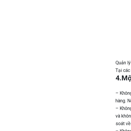
Quản lý
Tại các
4.Mộ
– Không
hàng. N
– Không
và khôn
soát về