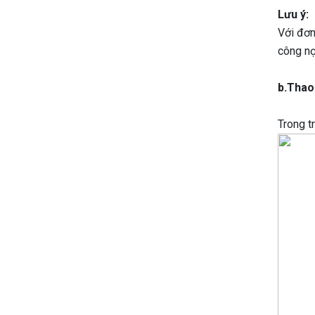
Lưu ý:
Với đơn
công nợ
b.Thao 
Trong t