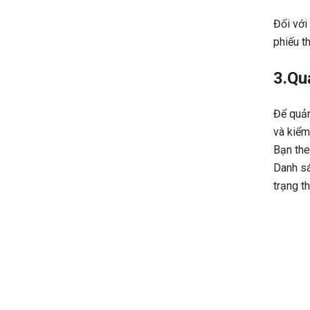
Đối với
phiếu t
3.Qu
Để quản
và kiểm
Bạn the
Danh sá
trạng t